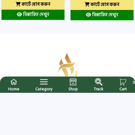
কার্টে যোগ করুন
কার্টে যোগ করুন
বিস্তারিত দেখুন
বিস্তারিত দেখুন
0
Home
Category
Shop
Track
Cart
Hijab Collection এ আপনাকে স্বাগতম । বাংলাদেশের বিশ্বস্ত অনলাইন শপ । সারাদেশে
ক্যাশ অন ডেলিভারি (৪৮ থেকে ৭২ ঘণ্টার মধ্যে নিশ্চিত ডেলিভারি) হটলাইনঃ
+8809613820026