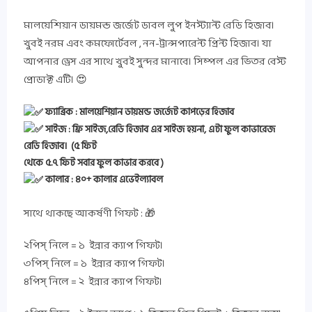
মালয়েশিয়ান ডায়মন্ড জর্জেট ডাবল লুপ ইনস্ট্যান্ট রেডি হিজাব।
খুবই নরম এবং কমফোর্টেবল , নন-ট্রান্সপারেন্ট প্রিন্ট হিজাব। যা
আপনার ড্রেস এর সাথে খুবই সুন্দর মানাবে। সিম্পল এর ভিতর বেস্ট
প্রোডাক্ট এটি। 😍
ফ্যাব্রিক : মালয়েশিয়ান ডায়মন্ড জর্জেট কাপড়ের হিজাব
সাইজ : ফ্রি সাইজ,রেডি হিজাব এর সাইজ হয়না, এটা ফুল কাভারেজ
রেডি হিজাব। (৫ ফিট
থেকে ৫.৭ ফিট সবার ফুল কাভার করবে )
কালার : ৪০+ কালার এভেইল্যাবল
সাথে থাকছে আকর্ষণী গিফট : 🎁
২পিস্ নিলে = ১ ইন্নার ক্যাপ গিফট।
৩পিস্ নিলে = ১ ইন্নার ক্যাপ গিফট।
৪পিস্ নিলে = ২ ইন্নার ক্যাপ গিফট।