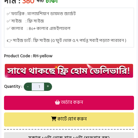
দাম :
380
টাকা
410
✅ ফ্যাব্রিক : মালয়েশিয়ান ডায়মন্ড জর্জেট
✅ সাইজ : ফ্রি সাইজ
✅ কালার : ৪০+ কালার এভেইল্যাবল
👉 সাইজ চার্ট : ফ্রি সাইজ (৫ ফুট থেকে ৫.৭ পর্যন্ত সবাই পড়তে পারবেন )
Product Code : RH-yellow
Quantity :
অর্ডার করুন
কার্টে যোগ করুন