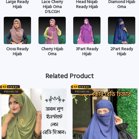
Large Ready
Lace Cherry
Head Niqab
Diamond Hijab
Hijab
Hijab Orna
Ready Hijab
Orna
D1LCGH
Cross Ready
Cherry Hijab
3Part Ready
2Part Ready
Hijab
Orna
Hijab
Hijab
Related Product