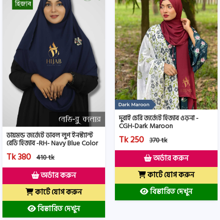
দুবাই চেরি জর্জেট হিজাব ওড়না -
CGH-Dark Maroon
ডায়মন্ড জর্জেট ডাবল লুপ ইনস্ট্যান্ট
Tk 250
370 tk
রেডি হিজাব -RH- Navy Blue Color
Tk 380
410 tk
অর্ডার করুন
কার্টে যোগ করুন
অর্ডার করুন
বিস্তারিত দেখুন
কার্টে যোগ করুন
বিস্তারিত দেখুন