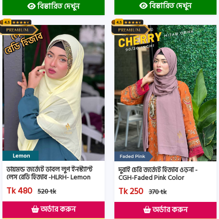
বিস্তারিত দেখুন
বিস্তারিত দেখুন
ডায়মন্ড জর্জেট ডাবল লুপ ইনস্ট্যান্ট
দুবাই চেরি জর্জেট হিজাব ওড়না -
লেস রেডি হিজাব -HLRH- Lemon
CGH-Faded Pink Color
Color
Tk 480
Tk 250
520 tk
370 tk
অর্ডার করুন
অর্ডার করুন