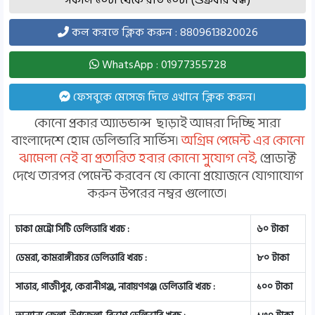
সকাল ১০টা থেকে রাত ১০টা (শুক্রবার বন্ধ)
কল করতে ক্লিক করুন : 8809613820026
WhatsApp : 01977355728
ফেসবুকে মেসেজ দিতে এখানে ক্লিক করুন।
কোনো প্রকার অ্যাডভান্স ছাড়াই আমরা দিচ্ছি সারা
বাংলাদেশে হোম ডেলিভারি সার্ভিস।
অগ্রিম পেমেন্ট এর কোনো
ঝামেলা নেই বা প্রতারিত হবার কোনো সুযোগ নেই,
প্রোডাক্ট
দেখে তারপর পেমেন্ট করবেন যে কোনো প্রয়োজনে যোগাযোগ
করুন উপরের নম্বর গুলোতে।
ঢাকা মেট্রো সিটি ডেলিভারি খরচ :
৬০ টাকা
ডেমরা, কামরাঙ্গীরচর ডেলিভারি খরচ :
৮০ টাকা
সাভার, গাজীপুর, কেরানীগঞ্জ, নারায়ণগঞ্জ ডেলিভারি খরচ :
১০০ টাকা