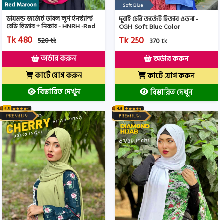
ডায়মন্ড জর্জেট ডাবল লুপ ইনস্ট্যান্ট
দুবাই চেরি জর্জেট হিজাব ওড়না -
রেডি হিজাব + নিকাব - HNRH -Red
CGH-Soft Blue Color
Maroon- Color
Tk 480
Tk 250
520 tk
370 tk
অর্ডার করুন
অর্ডার করুন
কার্টে যোগ করুন
কার্টে যোগ করুন
বিস্তারিত দেখুন
বিস্তারিত দেখুন