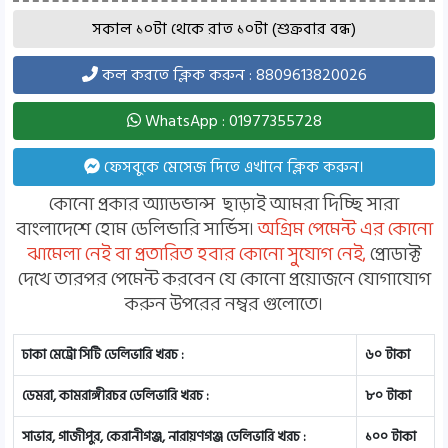
সকাল ১০টা থেকে রাত ১০টা (শুক্রবার বন্ধ)
কল করতে ক্লিক করুন : 8809613820026
WhatsApp : 01977355728
ফেসবুকে মেসেজ দিতে এখানে ক্লিক করুন।
কোনো প্রকার অ্যাডভান্স ছাড়াই আমরা দিচ্ছি সারা
বাংলাদেশে হোম ডেলিভারি সার্ভিস।
অগ্রিম পেমেন্ট এর কোনো
ঝামেলা নেই বা প্রতারিত হবার কোনো সুযোগ নেই,
প্রোডাক্ট
দেখে তারপর পেমেন্ট করবেন যে কোনো প্রয়োজনে যোগাযোগ
করুন উপরের নম্বর গুলোতে।
ঢাকা মেট্রো সিটি ডেলিভারি খরচ :
৬০ টাকা
ডেমরা, কামরাঙ্গীরচর ডেলিভারি খরচ :
৮০ টাকা
সাভার, গাজীপুর, কেরানীগঞ্জ, নারায়ণগঞ্জ ডেলিভারি খরচ :
১০০ টাকা