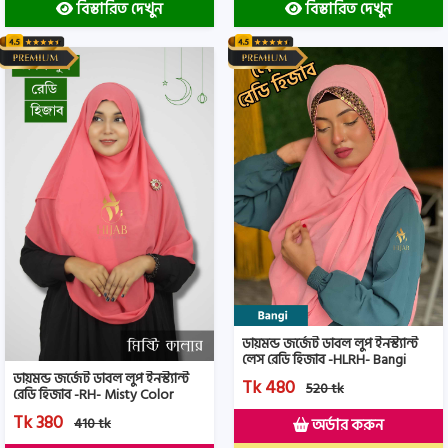
বিস্তারিত দেখুন
বিস্তারিত দেখুন
ডায়মন্ড জর্জেট ডাবল লুপ ইনস্ট্যান্ট
লেস রেডি হিজাব -HLRH- Bangi
Color
ডায়মন্ড জর্জেট ডাবল লুপ ইনস্ট্যান্ট
Tk 480
520 tk
রেডি হিজাব -RH- Misty Color
Tk 380
410 tk
অর্ডার করুন