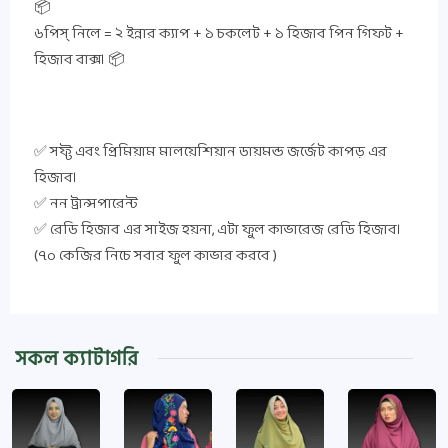
📦
৬পিস্ নিলে = ২ ইন্নার ক্যাপ + ১ চকলেট + ১ হিজাব পিন গিফট +
হিজাব বাক্স। 📦
✅ সফ্ট এবং প্রিমিয়াম মালয়েশিয়ান ডায়মন্ড জর্জেট কাপড় এর
হিজাব।
✅ নন ট্রান্সপারেন্ট
✅ রেডি হিজাব এর সাইজ হয়না, এটা ফুল কাভারেজ রেডি হিজাব।
(৭০ কেজির নিচে সবার ফুল কাভার করবে )
সকল ক্যাটাগরি