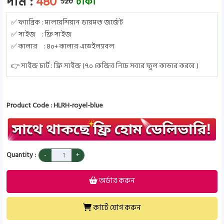
দাম :
480
টাকা
520
✅ ফ্যাব্রিক : মালয়েশিয়ান ডায়মন্ড জর্জেট
✅ সাইজ : ফ্রি সাইজ
✅ কালার : ৪০+ কালার এভেইল্যাবল
👉 সাইজ চার্ট : ফ্রি সাইজ (৭০ কেজির নিচে সবার ফুল কাভার করবে )
Product Code : HLRH-royel-blue
Quantity :
অর্ডার করুন
কার্টে যোগ করুন