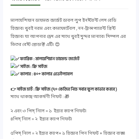
মালয়েশিয়ান ডায়মন্ড জর্জেট ডাবল লুপ ইনস্ট্যান্ট লেস রেডি
হিজাব। খুবই নরম এবং কমফোর্টেবল , নন-ট্রান্সপারেন্ট প্রিন্ট
হিজাব। যা আপনার ড্রেস এর সাথে খুবই সুন্দর মানাবে। সিম্পল এর
ভিতর বেস্ট প্রোডাক্ট এটি। 😍
ফ্যাব্রিক : মালয়েশিয়ান ডায়মন্ড জর্জেট
সাইজ : ফ্রি সাইজ
কালার : ৪০+ কালার এভেইল্যাবল
👉 সাইজ চার্ট : ফ্রি সাইজ (৭০ কেজির নিচে সবার ফুল কাভার করবে )
সাথে থাকছে আকর্ষণী গিফট : 🎁
২ এবং ৩ পিস্ নিলে = ১ ইন্নার ক্যাপ গিফট।
৪পিস্ নিলে = ২ ইন্নার ক্যাপ গিফট।
৫পিস্ নিলে = ২ ইন্নার ক্যাপ+ ১ হিজাব পিন গিফট + হিজাব বাক্স।