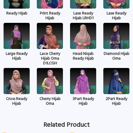
Ready Hijab
Print Ready
Lase Ready
Lase Ready
Hijab
Hijab LRHD1
Hijab
Large Ready
Lace Cherry
Head Niqab
Diamond Hijab
Hijab
Hijab Orna
Ready Hijab
Orna
D1LCGH
Cross Ready
Cherry Hijab
3Part Ready
2Part Ready
Hijab
Orna
Hijab
Hijab
Related Product