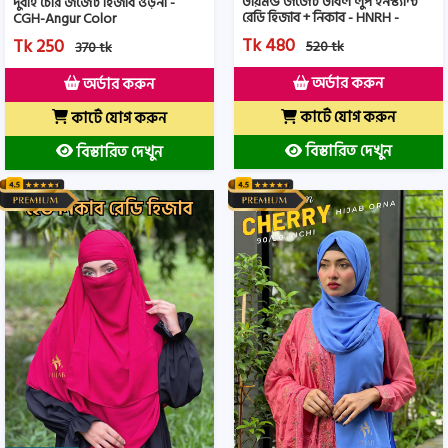
ডায়মন্ড জর্জেট ডাবল লুপ ইনস্ট্যান্ট
দুবাই চেরি জর্জেট হিজাব ওড়না -
রেডি হিজাব + নিকাব - HNRH -
CGH-Angur Color
White- Color
Tk 480
Tk 250
520 tk
370 tk
অর্ডার করুন
অর্ডার করুন
কার্টে যোগ করুন
কার্টে যোগ করুন
বিস্তারিত দেখুন
বিস্তারিত দেখুন