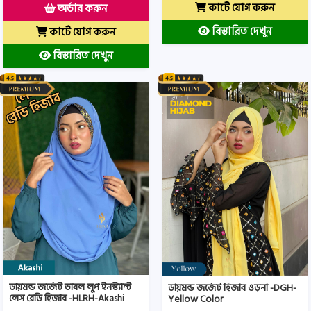
কার্টে যোগ করুন
অর্ডার করুন
বিস্তারিত দেখুন
কার্টে যোগ করুন
বিস্তারিত দেখুন
ডায়মন্ড জর্জেট ডাবল লুপ ইনস্ট্যান্ট
ডায়মন্ড জর্জেট হিজাব ওড়না -DGH-
লেস রেডি হিজাব -HLRH-Akashi
Yellow Color
Color