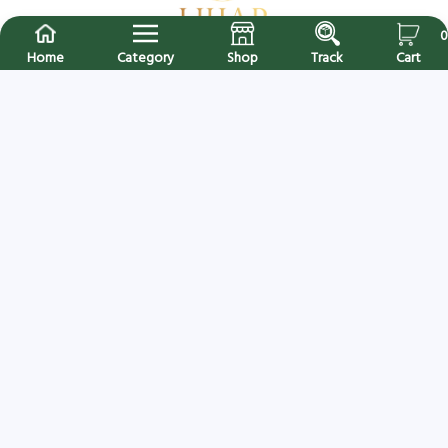
0
Home
Category
Shop
Track
Cart
Hijab Collection এ আপনাকে স্বাগতম । বাংলাদেশের বিশ্বস্ত অনলাইন শপ । সারাদেশে
ক্যাশ অন ডেলিভারি (৪৮ থেকে ৭২ ঘণ্টার মধ্যে নিশ্চিত ডেলিভারি) হটলাইনঃ
+8809613820026
Special Links
Track Your Order
Our Company
About Us
Privacy Policy
Payment Methods