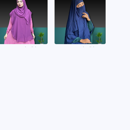
3Part Ready Hijab
2Part Ready Hijab
Our Company
About Us
Privacy Policy
Payment Methods
Product Returns