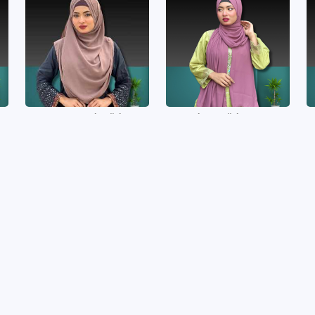
Cross Ready Hijab
Cherry Hijab Orna
Special Links
Track Your Order