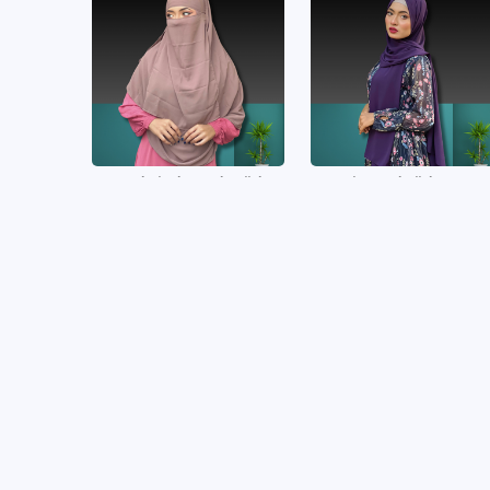
Head Niqab Ready Hijab
Diamond Hijab Orna