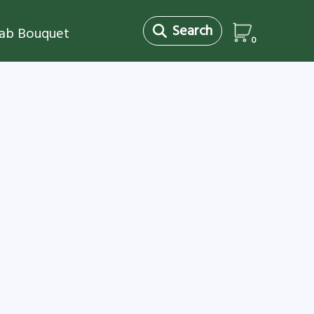
Search
jab Bouquet
0