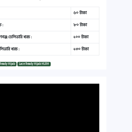
৬০ টাকা
 :
৮০ টাকা
য়ণগঞ্জ ডেলিভারি খরচ :
১০০ টাকা
লিভারি খরচ :
১৩০ টাকা
 Ready Hijab
Lace Ready Hijab HLRH