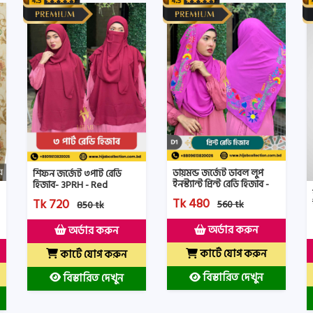
ডায়মন্ড জর্জেট ডাবল লুপ
শিফন জর্জেট ৩পার্ট রেডি
ইনস্ট্যান্ট প্রিন্ট রেডি হিজাব -
হিজাব- 3PRH - Red
PRHD1- Beguni Color
Maroon Color
Tk 480
Tk 720
560 tk
850 tk
অর্ডার করুন
অর্ডার করুন
কার্টে যোগ করুন
কার্টে যোগ করুন
বিস্তারিত দেখুন
বিস্তারিত দেখুন