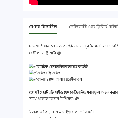
পণ্যের বিস্তারিত
ডেলিভারি এবং রিটার্ন পলি
মালয়েশিয়ান ডায়মন্ড জর্জেট ডাবল লুপ ইনস্ট্যান্ট লেস রেডি
বেস্ট প্রোডাক্ট এটি। 😍
ফ্যাব্রিক : মালয়েশিয়ান ডায়মন্ড জর্জেট
সাইজ : ফ্রি সাইজ
কালার : ৪০+ কালার এভেইল্যাবল
👉 সাইজ চার্ট : ফ্রি সাইজ (৭০ কেজির নিচে সবার ফুল কাভার করবে
সাথে থাকছে আকর্ষণী গিফট : 🎁
২ এবং ৩ পিস্ নিলে = ১ ইন্নার ক্যাপ গিফট।