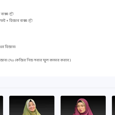
বাক্স। 📦
িফট + হিজাব বাক্স। 📦
 এর হিজাব।
জাব। (৭০ কেজির নিচে সবার ফুল কাভার করবে )