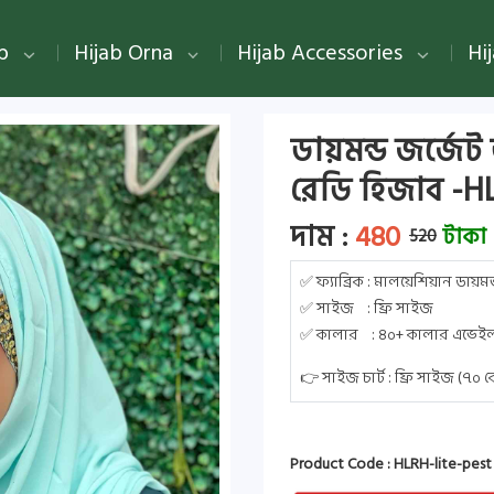
ab
Hijab Orna
Hijab Accessories
Hi
ডায়মন্ড জর্জেট 
রেডি হিজাব -HL
দাম :
480
টাকা
520
✅ ফ্যাব্রিক : মালয়েশিয়ান ডায়মন
✅ সাইজ : ফ্রি সাইজ
✅ কালার : ৪০+ কালার এভেইল
👉 সাইজ চার্ট : ফ্রি সাইজ (৭০
Product Code : HLRH-lite-pest