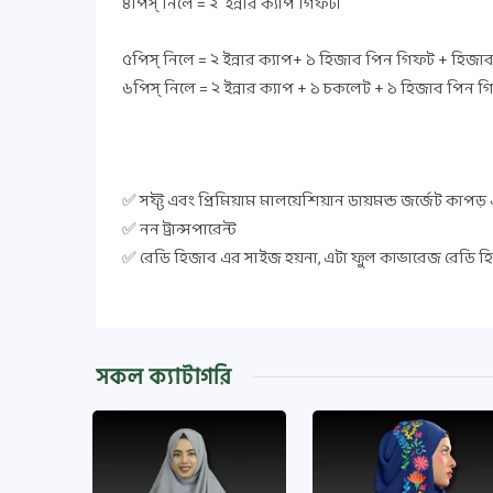
৪পিস্ নিলে = ২ ইন্নার ক্যাপ গিফট।
৫পিস্ নিলে = ২ ইন্নার ক্যাপ+ ১ হিজাব পিন গিফট + হিজাব 
৬পিস্ নিলে = ২ ইন্নার ক্যাপ + ১ চকলেট + ১ হিজাব পিন গ
✅ সফ্ট এবং প্রিমিয়াম মালয়েশিয়ান ডায়মন্ড জর্জেট কাপড়
✅ নন ট্রান্সপারেন্ট
✅ রেডি হিজাব এর সাইজ হয়না, এটা ফুল কাভারেজ রেডি হি
সকল ক্যাটাগরি