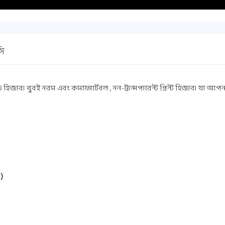
সি
 হিজাব। খুবই নরম এবং কমফোর্টেবল , নন-ট্রান্সপারেন্ট প্রিন্ট হিজাব। যা আপন
 )