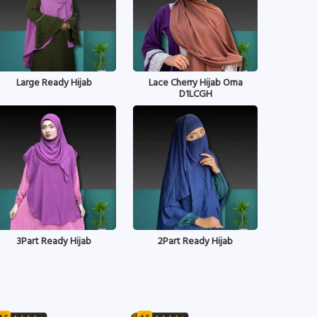
Large Ready Hijab
Lace Cherry Hijab Orna
D1LCGH
3Part Ready Hijab
2Part Ready Hijab