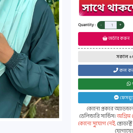
Quantity :
অর্ডার করুন
সকাল ১০ট
কল করত
ফেসবুক
কোনো প্রকার অ্যাডভা
ডেলিভারি সার্ভিস।
অগ্রিম
কোনো সুযোগ নেই,
প্রোডাক
যোগাযোগ