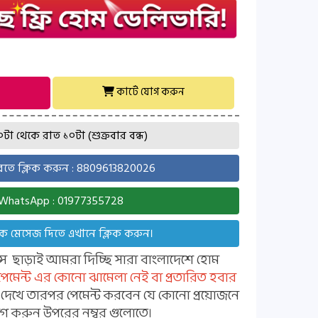
কার্টে যোগ করুন
া থেকে রাত ১০টা (শুক্রবার বন্ধ)
ে ক্লিক করুন : 8809613820026
WhatsApp : 01977355728
ে মেসেজ দিতে এখানে ক্লিক করুন।
ন্স ছাড়াই আমরা দিচ্ছি সারা বাংলাদেশে হোম
 পেমেন্ট এর কোনো ঝামেলা নেই বা প্রতারিত হবার
্ট দেখে তারপর পেমেন্ট করবেন যে কোনো প্রয়োজনে
 করুন উপরের নম্বর গুলোতে।