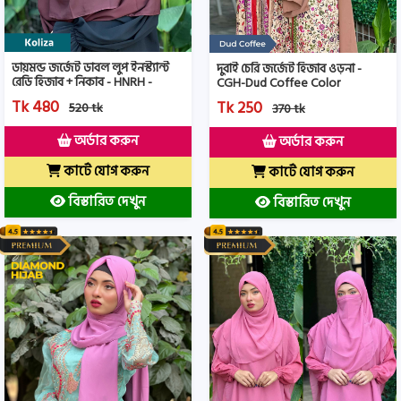
ডায়মন্ড জর্জেট ডাবল লুপ ইনস্ট্যান্ট
দুবাই চেরি জর্জেট হিজাব ওড়না -
রেডি হিজাব + নিকাব - HNRH -
CGH-Dud Coffee Color
Koliza Color
Tk 480
Tk 250
520 tk
370 tk
অর্ডার করুন
অর্ডার করুন
কার্টে যোগ করুন
কার্টে যোগ করুন
বিস্তারিত দেখুন
বিস্তারিত দেখুন