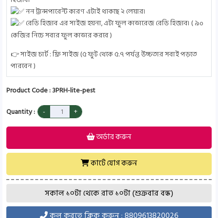
হিজাব।
নন ট্রান্সপারেন্ট কারণ এটাই থাকছে ২ লেয়ার।
রেডি হিজাব এর সাইজ হয়না, এটা ফুল কাভারেজ রেডি হিজাব। ( ৯০
কেজির নিচে সবার ফুল কাভার করবে )
👉 সাইজ চার্ট : ফ্রি সাইজ (৫ ফুট থেকে ৫.৭ পর্যন্ত উচ্চতার সবাই পড়তে
পারবেন )
Product Code : 3PRH-lite-pest
Quantity :
অর্ডার করুন
কার্টে যোগ করুন
সকাল ১০টা থেকে রাত ১০টা (শুক্রবার বন্ধ)
কল করতে ক্লিক করুন : 8809613820026