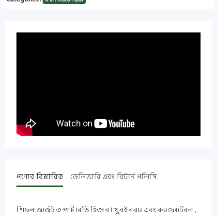
পণ্যের বিস্তারিত
ডেলিভারি এবং রিটার্ন পলিসি
শিফন জর্জেট ৩ পার্ট রেডি হিজাব । খুবই নরম এবং কমফোর্টেবল ,