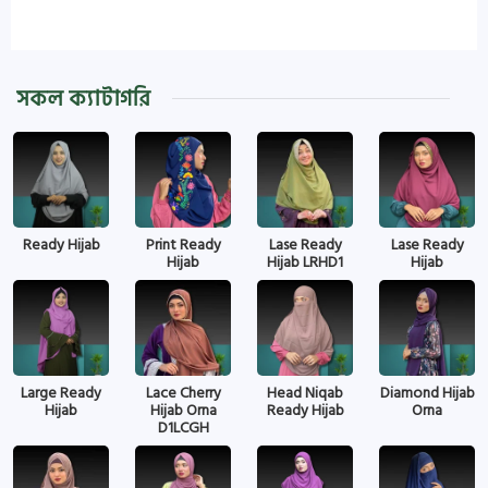
সকল ক্যাটাগরি
Ready Hijab
Print Ready
Lase Ready
Lase Ready
Hijab
Hijab LRHD1
Hijab
Large Ready
Lace Cherry
Head Niqab
Diamond Hijab
Hijab
Hijab Orna
Ready Hijab
Orna
D1LCGH