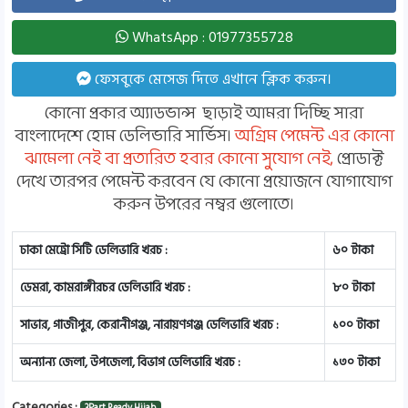
WhatsApp : 01977355728
ফেসবুকে মেসেজ দিতে এখানে ক্লিক করুন।
কোনো প্রকার অ্যাডভান্স ছাড়াই আমরা দিচ্ছি সারা
বাংলাদেশে হোম ডেলিভারি সার্ভিস।
অগ্রিম পেমেন্ট এর কোনো
ঝামেলা নেই বা প্রতারিত হবার কোনো সুযোগ নেই,
প্রোডাক্ট
দেখে তারপর পেমেন্ট করবেন যে কোনো প্রয়োজনে যোগাযোগ
করুন উপরের নম্বর গুলোতে।
ঢাকা মেট্রো সিটি ডেলিভারি খরচ :
৬০ টাকা
ডেমরা, কামরাঙ্গীরচর ডেলিভারি খরচ :
৮০ টাকা
সাভার, গাজীপুর, কেরানীগঞ্জ, নারায়ণগঞ্জ ডেলিভারি খরচ :
১০০ টাকা
অন্যান্য জেলা, উপজেলা, বিভাগ ডেলিভারি খরচ :
১৩০ টাকা
Categories :
3Part Ready Hijab