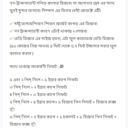
নন-ট্রান্সপারেন্ট সলিড কালার হিজাব। যা আপনার ড্রেস এর সাথে
খুবই সুন্দর মানাবে। সিম্পল এর ভিতর বেস্ট প্রোডাক্ট এটি।
✅ সফ্ট মালয়েশিয়ান শিফন জর্জেট কাপড় এর হিজাব।
✅ নন ট্রান্সপারেন্ট কারণ এটাই থাকছে ২ লেয়ার।
✅ রেডি হিজাব এর সাইজ হয়না, এটা ফুল কাভারেজ রেডি হিজাব।
(৯০ কেজের নিচে অথবা ৫ ফিট থেকে ৫.৭ ফিট উচ্চতার সবার ফুল
কাভার করবে )
সাথে থাকছে আকর্ষণী গিফট : 🎁
১ এবং ২ পিস্ নিলে = ১ ইন্নার ক্যাপ গিফট।
৩ পিস্ নিলে = ২ ইন্নার ক্যাপ গিফট।
৪ পিস্ নিলে = ৩ ইন্নার ক্যাপ গিফট।
৫ পিস্ নিলে = ৪ ইন্নার ক্যাপ+ ১ হিজাব পিন গিফট + হিজাব বাক্স।
📦
৬ পিস্ নিলে = ৫ ইন্নার ক্যাপ + ১ চকলেট + ১ হিজাব পিন গিফট +
হিজাব বাক্স। 📦