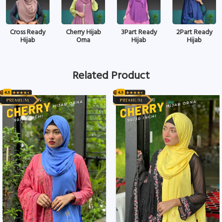
Cross Ready
Cherry Hijab
3Part Ready
2Part Ready
Hijab
Orna
Hijab
Hijab
Related Product