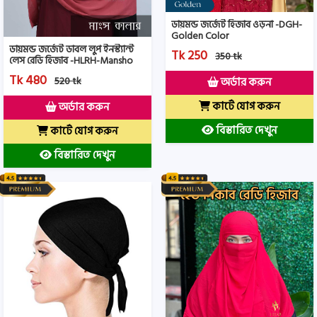
ডায়মন্ড জর্জেট হিজাব ওড়না -DGH-
Golden Color
ডায়মন্ড জর্জেট ডাবল লুপ ইনস্ট্যান্ট
Tk 250
350 tk
লেস রেডি হিজাব -HLRH-Mansho
Color
Tk 480
520 tk
অর্ডার করুন
কার্টে যোগ করুন
অর্ডার করুন
বিস্তারিত দেখুন
কার্টে যোগ করুন
বিস্তারিত দেখুন