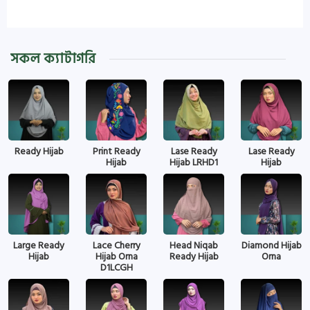
সকল ক্যাটাগরি
Ready Hijab
Print Ready
Lase Ready
Lase Ready
Hijab
Hijab LRHD1
Hijab
Large Ready
Lace Cherry
Head Niqab
Diamond Hijab
Hijab
Hijab Orna
Ready Hijab
Orna
D1LCGH