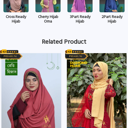
Cross Ready
Cherry Hijab
3Part Ready
2Part Ready
Hijab
Orna
Hijab
Hijab
Related Product