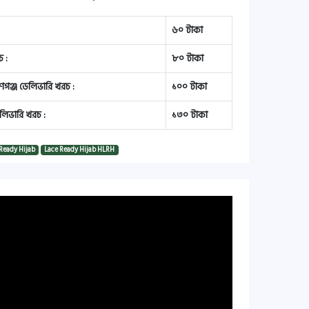
৬০ টাকা
 :
৮০ টাকা
য়ণগঞ্জ ডেলিভারি খরচ :
১০০ টাকা
লিভারি খরচ :
১৩০ টাকা
 Ready Hijab
Lace Ready Hijab HLRH