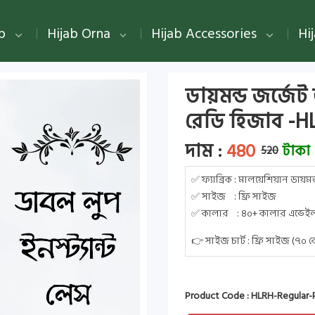
ab
Hijab Orna
Hijab Accessories
Hi
ডায়মন্ড জর্জেট 
রেডি হিজাব -H
দাম :
480
টাকা
520
✅ ফ্যাব্রিক : মালয়েশিয়ান ডায়মন
✅ সাইজ : ফ্রি সাইজ
✅ কালার : ৪০+ কালার এভেইল
👉 সাইজ চার্ট : ফ্রি সাইজ (৭০
Product Code : HLRH-Regular-