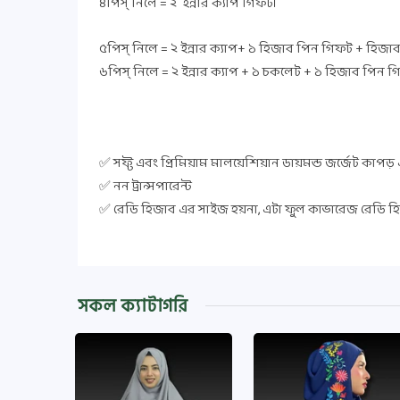
৪পিস্ নিলে = ২ ইন্নার ক্যাপ গিফট।
৫পিস্ নিলে = ২ ইন্নার ক্যাপ+ ১ হিজাব পিন গিফট + হিজাব 
৬পিস্ নিলে = ২ ইন্নার ক্যাপ + ১ চকলেট + ১ হিজাব পিন গ
✅ সফ্ট এবং প্রিমিয়াম মালয়েশিয়ান ডায়মন্ড জর্জেট কাপড়
✅ নন ট্রান্সপারেন্ট
✅ রেডি হিজাব এর সাইজ হয়না, এটা ফুল কাভারেজ রেডি হি
সকল ক্যাটাগরি