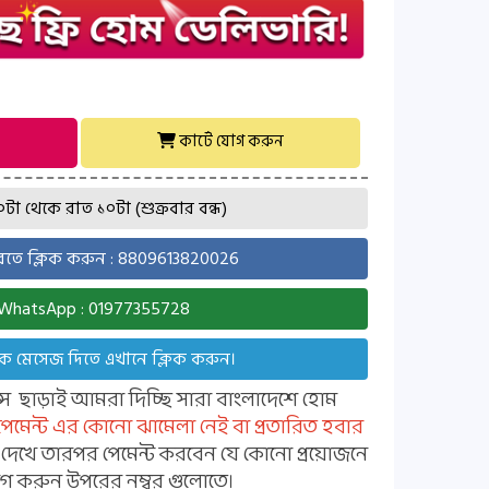
কার্টে যোগ করুন
া থেকে রাত ১০টা (শুক্রবার বন্ধ)
ে ক্লিক করুন : 8809613820026
WhatsApp : 01977355728
ে মেসেজ দিতে এখানে ক্লিক করুন।
ন্স ছাড়াই আমরা দিচ্ছি সারা বাংলাদেশে হোম
 পেমেন্ট এর কোনো ঝামেলা নেই বা প্রতারিত হবার
্ট দেখে তারপর পেমেন্ট করবেন যে কোনো প্রয়োজনে
 করুন উপরের নম্বর গুলোতে।