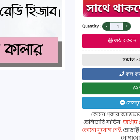
Quantity :
অর্ডার করুন
সকাল ১০ট
কল করত
ফেসবুক
কোনো প্রকার অ্যাডভা
ডেলিভারি সার্ভিস।
অগ্রিম
কোনো সুযোগ নেই,
প্রোডাক
যোগাযোগ