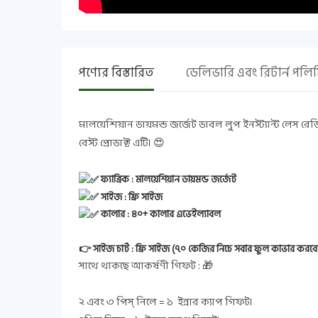
পণ্যের বিস্তারিত
ডেলিভারি এবং রিটার্ন পলি
মালয়েশিয়ান ডায়মন্ড জর্জেট ডাবল লুপ ইনস্ট্যান্ট লেস রেডি
বেস্ট প্রোডাক্ট এটি। 😍
ফ্যাব্রিক : মালয়েশিয়ান ডায়মন্ড জর্জেট
সাইজ : ফ্রি সাইজ
কালার : ৪০+ কালার এভেইল্যাবল
👉 সাইজ চার্ট : ফ্রি সাইজ (৭০ কেজির নিচে সবার ফুল কাভার করবে
সাথে থাকছে আকর্ষণী গিফট : 🎁
২ এবং ৩ পিস্ নিলে = ১ ইন্নার ক্যাপ গিফট।