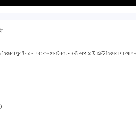
সি
 হিজাব। খুবই নরম এবং কমফোর্টেবল , নন-ট্রান্সপারেন্ট প্রিন্ট হিজাব। যা আপন
 )