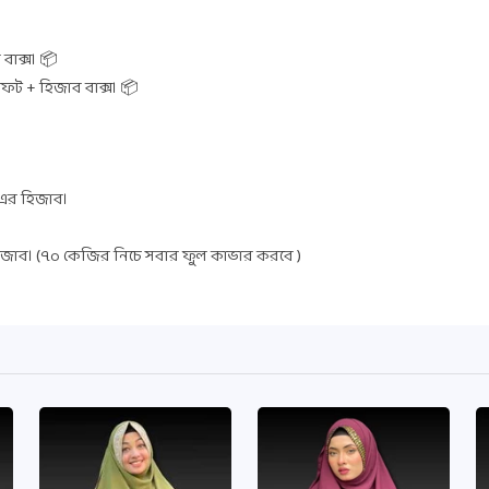
বাক্স। 📦
িফট + হিজাব বাক্স। 📦
 এর হিজাব।
জাব। (৭০ কেজির নিচে সবার ফুল কাভার করবে )