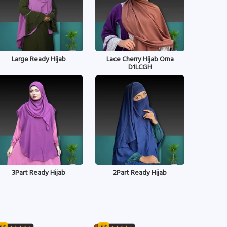
Large Ready Hijab
Lace Cherry Hijab Orna
D1LCGH
3Part Ready Hijab
2Part Ready Hijab