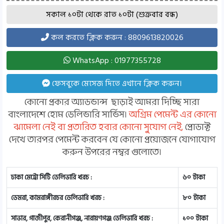
সকাল ১০টা থেকে রাত ১০টা (শুক্রবার বন্ধ)
কল করতে ক্লিক করুন : 8809613820026
WhatsApp : 01977355728
ফেসবুকে মেসেজ দিতে এখানে ক্লিক করুন।
কোনো প্রকার অ্যাডভান্স ছাড়াই আমরা দিচ্ছি সারা
বাংলাদেশে হোম ডেলিভারি সার্ভিস।
অগ্রিম পেমেন্ট এর কোনো
ঝামেলা নেই বা প্রতারিত হবার কোনো সুযোগ নেই,
প্রোডাক্ট
দেখে তারপর পেমেন্ট করবেন যে কোনো প্রয়োজনে যোগাযোগ
করুন উপরের নম্বর গুলোতে।
ঢাকা মেট্রো সিটি ডেলিভারি খরচ :
৬০ টাকা
ডেমরা, কামরাঙ্গীরচর ডেলিভারি খরচ :
৮০ টাকা
সাভার, গাজীপুর, কেরানীগঞ্জ, নারায়ণগঞ্জ ডেলিভারি খরচ :
১০০ টাকা