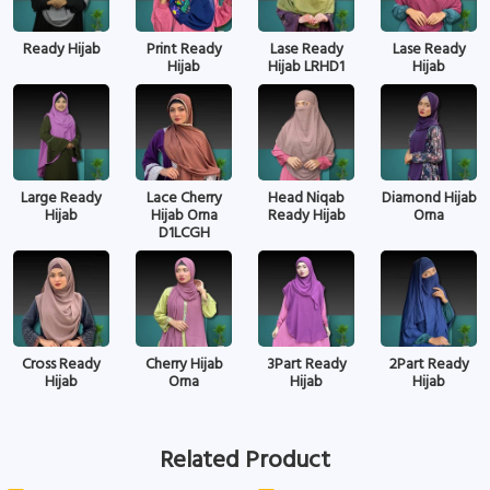
Ready Hijab
Print Ready
Lase Ready
Lase Ready
Hijab
Hijab LRHD1
Hijab
Large Ready
Lace Cherry
Head Niqab
Diamond Hijab
Hijab
Hijab Orna
Ready Hijab
Orna
D1LCGH
Cross Ready
Cherry Hijab
3Part Ready
2Part Ready
Hijab
Orna
Hijab
Hijab
Related Product