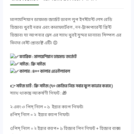
মালয়েশিয়ান ডায়মন্ড জর্জেট ডাবল লুপ ইনস্ট্যান্ট লেস রেডি
হিজাব। খুবই নরম এবং কমফোর্টেবল , নন-ট্রান্সপারেন্ট প্রিন্ট
হিজাব। যা আপনার ড্রেস এর সাথে খুবই সুন্দর মানাবে। সিম্পল এর
ভিতর বেস্ট প্রোডাক্ট এটি। 😍
ফ্যাব্রিক : মালয়েশিয়ান ডায়মন্ড জর্জেট
সাইজ : ফ্রি সাইজ
কালার : ৪০+ কালার এভেইল্যাবল
👉 সাইজ চার্ট : ফ্রি সাইজ (৭০ কেজির নিচে সবার ফুল কাভার করবে )
সাথে থাকছে আকর্ষণী গিফট : 🎁
২ এবং ৩ পিস্ নিলে = ১ ইন্নার ক্যাপ গিফট।
৪পিস্ নিলে = ২ ইন্নার ক্যাপ গিফট।
৫পিস্ নিলে = ২ ইন্নার ক্যাপ+ ১ হিজাব পিন গিফট + হিজাব বাক্স।