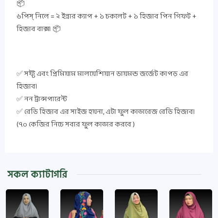
📦
৬পিস্ নিলে = ২ ইন্নার ক্যাপ + ১ চকলেট + ১ হিজাব পিন গিফট +
হিজাব বাক্স। 📦
✅ সফ্ট এবং প্রিমিয়াম মালয়েশিয়ান ডায়মন্ড জর্জেট কাপড় এর
হিজাব।
✅ নন ট্রান্সপারেন্ট
✅ রেডি হিজাব এর সাইজ হয়না, এটা ফুল কাভারেজ রেডি হিজাব।
(৭০ কেজির নিচে সবার ফুল কাভার করবে )
সকল ক্যাটাগরি