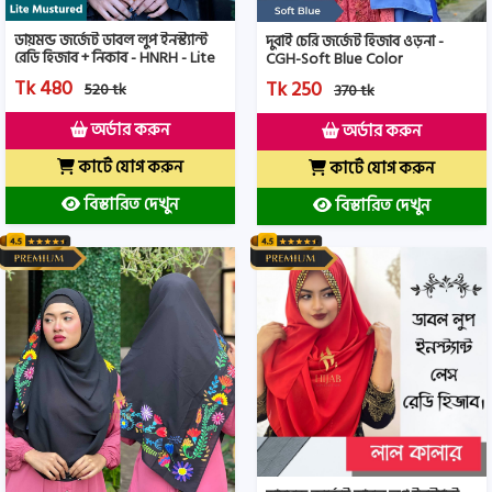
ডায়মন্ড জর্জেট ডাবল লুপ ইনস্ট্যান্ট
দুবাই চেরি জর্জেট হিজাব ওড়না -
রেডি হিজাব + নিকাব - HNRH - Lite
CGH-Soft Blue Color
Mustered Color
Tk 480
Tk 250
520 tk
370 tk
অর্ডার করুন
অর্ডার করুন
কার্টে যোগ করুন
কার্টে যোগ করুন
বিস্তারিত দেখুন
বিস্তারিত দেখুন