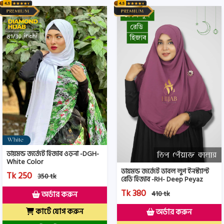
ডায়মন্ড জর্জেট হিজাব ওড়না -DGH-
White Color
ডায়মন্ড জর্জেট ডাবল লুপ ইনস্ট্যান্ট
Tk 250
350 tk
রেডি হিজাব -RH- Deep Peyaz
Color
Tk 380
410 tk
অর্ডার করুন
কার্টে যোগ করুন
অর্ডার করুন