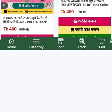
ডায়মন্ড জর্জেট ডাবল লুপ ইনস্ট্যান্ট
লেস রেডি হিজাব -HLRH- Red Color
Tk 480
520 tk
ডায়মন্ড জর্জেট ডাবল লুপ ইনস্ট্যান্ট
অর্ডার করুন
প্রিন্ট রেডি হিজাব - PRHD1- Black
Color
Tk 480
560 tk
কার্টে যোগ করুন
বিস্তারিত দেখুন
অর্ডার করুন
0
কার্টে যোগ করুন
Home
Category
Shop
Track
Cart
বিস্তারিত দেখুন