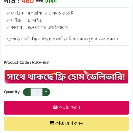
দাম :
480
টাকা
520
✅ ফ্যাব্রিক : মালয়েশিয়ান ডায়মন্ড জর্জেট
✅ সাইজ : ফ্রি সাইজ
✅ কালার : ৪০+ কালার এভেইল্যাবল
👉 সাইজ চার্ট : ফ্রি সাইজ (৭০ কেজির নিচে সবার ফুল কাভার করবে )
Product Code : HLRH-skin
Quantity :
অর্ডার করুন
কার্টে যোগ করুন