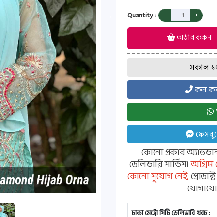
Quantity :
অর্ডার করুন
সকাল ১০ট
কল করত
ফেসবুক
কোনো প্রকার অ্যাডভা
ডেলিভারি সার্ভিস।
অগ্রিম
কোনো সুযোগ নেই,
প্রোডাক
যোগাযোগ
ঢাকা মেট্রো সিটি ডেলিভারি খরচ :