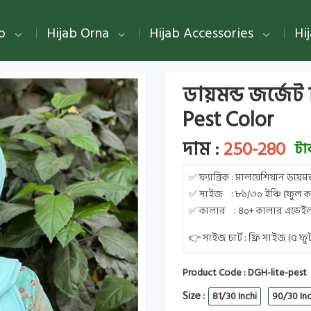
ab
Hijab Orna
Hijab Accessories
Hi
ডায়মন্ড জর্জেট
Pest Color
দাম :
250-280
টা
✅ ফ্যাব্রিক : মালয়েশিয়ান ডায়মন
✅ সাইজ : ৮১/৩০ ইঞ্চি (ফুল কাভ
✅ কালার : ৪০+ কালার এভেইল
👉 সাইজ চার্ট : ফ্রি সাইজ (৫ ফ
Product Code : DGH-lite-pest
Size :
81/30 Inchi
90/30 Inc