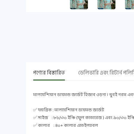
পণ্যের বিস্তারিত
ডেলিভারি এবং রিটার্ন পলি
মালয়েশিয়ান ডায়মন্ড জর্জেট হিজাব ওড়না । খুবই নরম এবং কম
✅ ফ্যাব্রিক : মালয়েশিয়ান ডায়মন্ড জর্জেট
✅ সাইজ : ৮১/৩০ ইঞ্চি (ফুল কাভারেজ ) এবং ৯০/৩০ ইঞ্চি (এ
✅ কালার : ৪০+ কালার এভেইল্যাবল