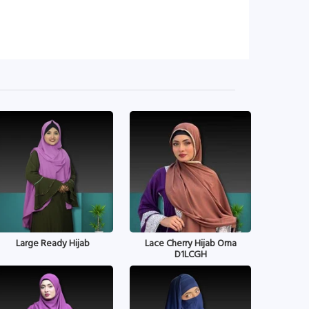
Large Ready Hijab
Lace Cherry Hijab Orna
D1LCGH