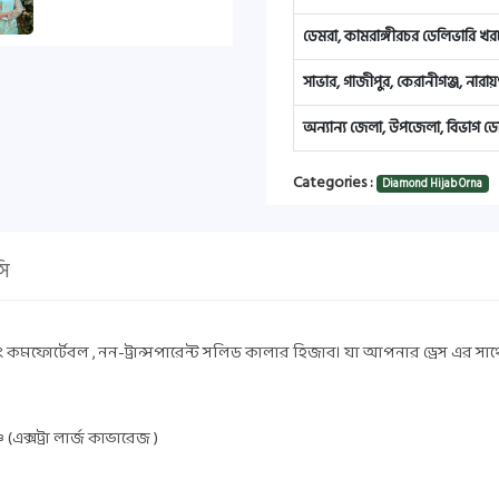
ডেমরা, কামরাঙ্গীরচর ডেলিভারি খরচ
সাভার, গাজীপুর, কেরানীগঞ্জ, নারা
অন্যান্য জেলা, উপজেলা, বিভাগ ডে
Categories :
Diamond Hijab Orna
সি
ফোর্টেবল , নন-ট্রান্সপারেন্ট সলিড কালার হিজাব। যা আপনার ড্রেস এর সাথে খু
ক্সট্রা লার্জ কাভারেজ )