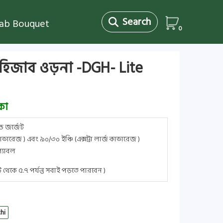
Search
jab Bouquet
0
 হিজাব ওড়না -DGH- Lite
কা
্ড জর্জেট
ারেজ ) এবং ৯০/৩০ ইঞ্চি (এক্সট্রা লার্জ কাভারেজ )
্যাবল
ুট থেকে ৫.৭ পর্যন্ত সবাই পড়তে পারবেন )
hi